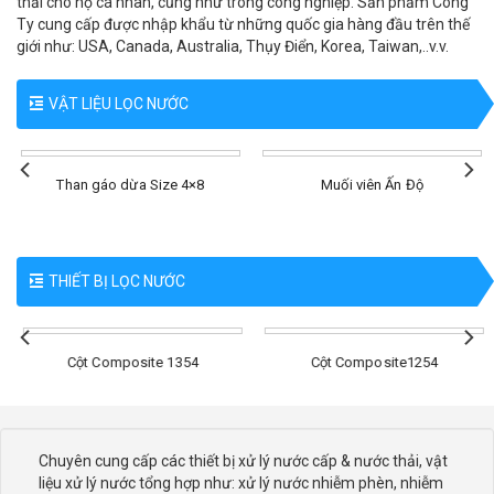
thải cho hộ cá nhân, cũng như trong công nghiệp. Sản phẩm Công
Ty cung cấp được nhập khẩu từ những quốc gia hàng đầu trên thế
giới như: USA, Canada, Australia, Thụy Điển, Korea, Taiwan,..v.v.
VẬT LIỆU LỌC NƯỚC
Than gáo dừa Size 4×8
Muối viên Ấn Độ
THIẾT BỊ LỌC NƯỚC
Cột Composite 1354
Cột Composite1254
Chuyên cung cấp các thiết bị xử lý nước cấp & nước thải, vật
liệu xử lý nước tổng hợp như: xử lý nước nhiễm phèn, nhiễm