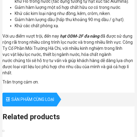
khử Flo trong nước (tác dụng tương tự hạt xúc tác Alumina).
Giảm hàm lượng một số hợp chất hữu cơ có trong nước.
Khử các kim loại nặng như đồng, kẽm, crôm, niken.
Giảm hàm lượng dầu (hấp thu khoảng 90 mg dầu / g hạt).
Khử các chất phóng xạ.
Với ưu điểm vượt trội, đến nay
hạt ODM-2F đa năng
đã được sử dụng
rộng rãi trong nhiều công trình lọc nước và trong nhiều lĩnh vực. Công
Ty Cổ Phần Môi Trường Hà Chi, với nhiều kinh nghiệm trong lĩnh
vực vật liệu lọc nước, thiết bị ngành nước, hóa chất ngành
nước chúng tôi sẽ hỗ trợ tư vấn và giúp khách hàng dễ dàng lựa chọn
được loại vật liệu lọc phù hợp cho nhu cầu của mình và giá cả hợp lí
nhất.
Trân trọng cảm ơn.
SẢN PHẨM CÙNG LOẠI
Related products