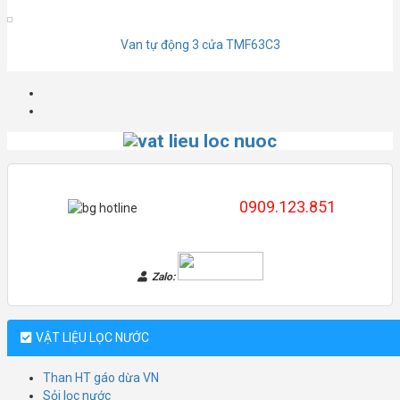
Van tự động 3 cửa TMF63C3
0909.123.851
Zalo:
VẬT LIỆU LỌC NƯỚC
Than HT gáo dừa VN
Sỏi lọc nước