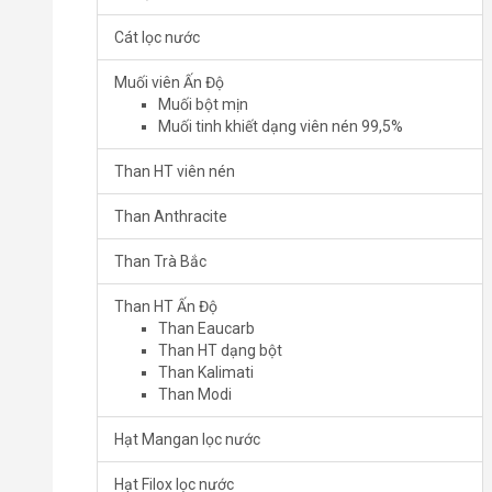
Cát lọc nước
Muối viên Ấn Độ
Muối bột mịn
Muối tinh khiết dạng viên nén 99,5%
Than HT viên nén
Than Anthracite
Than Trà Bắc
Than HT Ấn Độ
Than Eaucarb
Than HT dạng bột
Than Kalimati
Than Modi
Hạt Mangan lọc nước
Hạt Filox lọc nước