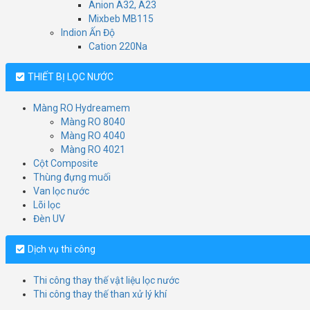
Anion A32, A23
Mixbeb MB115
Indion Ấn Độ
Cation 220Na
THIẾT BỊ LỌC NƯỚC
Màng RO Hydreamem
Màng RO 8040
Màng RO 4040
Màng RO 4021
Cột Composite
Thùng đựng muối
Van lọc nước
Lõi lọc
Đèn UV
Dịch vụ thi công
Thi công thay thế vật liệu lọc nước
Thi công thay thế than xử lý khí