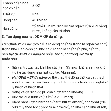
Thành phần hóa
SiO2
học cơ bản
Xuất xứ
Nga
Đóng bao
40 lít/bao
tối thiểu 5 năm, định kỳ rửa ngược rửa xuôi bằng
Hạn dùng
nước, không cần tái sinh
3. Tác dụng của hạt ODM-2F đa năng:
Hạt ODM-2F đa năng
có cấu tạo đồng nhất từ trong ra ngoài và có tỷ
trọng nhẹ. Bên cạnh đó, nhờ có đặc tính là chất hấp phụ, hấp thụ
nên
hạt ODM-2F đa năng
có nhiều tác dụng trong việc
xử lý
nước
như:
Giữ vai trò xúc tác khi khử sắt (Fe < 35 mg/l khử arsen và khử
Flo (vì tác dụng như hạt xúc tác Alumina).
Hạt ODM – 2F đa năng
có thể thay thế đồng thời cả cát thạch
anh, hạt xúc tác và than hoạt tính trong quy trình công nghệ xử
lý nước và nước thải.
Nâng và ổn định độ pH của nước trong khoảng 6,5-8,0.
Xúc tác quá trình khử sắt (Fe < 35 mg/l).
Giảm hàm lượng nitrogen (nitrit, nitrat, amôni), photphat (20-
50% tùy theo tốc độ lọc từ 4-7 m/giờ), có khả năng khử arsen,