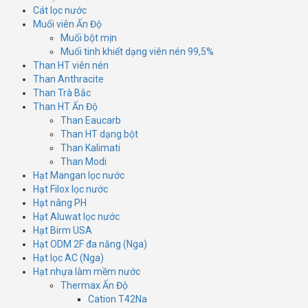
Cát lọc nước
Muối viên Ấn Độ
Muối bột mịn
Muối tinh khiết dạng viên nén 99,5%
Than HT viên nén
Than Anthracite
Than Trà Bắc
Than HT Ấn Độ
Than Eaucarb
Than HT dạng bột
Than Kalimati
Than Modi
Hạt Mangan lọc nước
Hạt Filox lọc nước
Hạt nâng PH
Hạt Aluwat lọc nước
Hạt Birm USA
Hạt ODM 2F đa năng (Nga)
Hạt lọc AC (Nga)
Hạt nhựa làm mềm nước
Thermax Ấn Độ
Cation T42Na