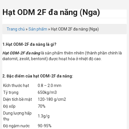
Hạt ODM 2F đa năng (Nga)
Trang chủ
»
Sản phẩm
»
Hạt ODM 2F đa năng (Nga)
1.Hạt ODM-2F đa năng là gì?
Hạt ODM-2F đa năng
là sản phẩm thiên nhiên (thành phần chính là
diatomit, zeolit, bentonit) được hoạt hóa ở nhiệt độ cao.
2. Đặc điểm của hạt ODM-2F đa năng:
Kích thước hạt
0.8 – 2.0 mm
Tỷ trọng
650kg/m3
Diện tích bề mặt
120-180 g/cm2
Độ xốp
70%
Dung lượng hấp
1.3g/g
thụ
Độ ngậm nước
90-95%