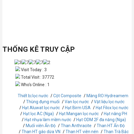
THỐNG KÊ TRUY CẬP
Visit Today : 3
Total Visit : 37772
Who's Online : 1
Thiết bị lọc nước
Cột Composite
Màng RO Hydreamem
Thùng đựng muối
Van lọc nước
Vật liệu lọc nước
Hạt Aluwat lọc nước
Hạt Birm USA
Hạt Filox lọc nước
Hạt lọc AC (Nga)
Hạt Mangan lọc nước
Hạt nâng PH
Hạt nhựa làm mềm nước
Hạt ODM 2F đa năng (Nga)
Muối viên Ấn Độ
Than Anthracite
Than HT Ấn Độ
Than HT gáo dừa VN
Than HT viên nén
Than Trà Bắc