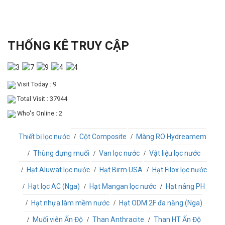
THỐNG KÊ TRUY CẬP
Visit Today : 9
Total Visit : 37944
Who's Online : 2
Thiết bị lọc nước
Cột Composite
Màng RO Hydreamem
Thùng đựng muối
Van lọc nước
Vật liệu lọc nước
Hạt Aluwat lọc nước
Hạt Birm USA
Hạt Filox lọc nước
Hạt lọc AC (Nga)
Hạt Mangan lọc nước
Hạt nâng PH
Hạt nhựa làm mềm nước
Hạt ODM 2F đa năng (Nga)
Muối viên Ấn Độ
Than Anthracite
Than HT Ấn Độ