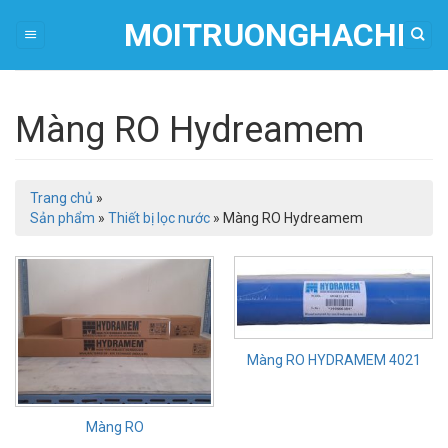
Skip
MOITRUONGHACHI
to
content
Màng RO Hydreamem
Trang chủ
»
Sản phẩm
»
Thiết bị lọc nước
»
Màng RO Hydreamem
Màng RO HYDRAMEM 4021
Màng RO