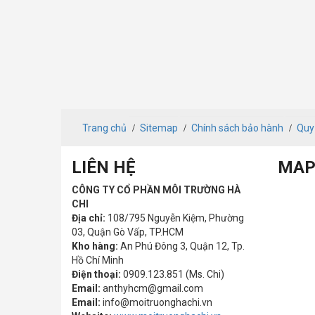
Trang chủ
Sitemap
Chính sách bảo hành
Quy
LIÊN HỆ
MAP
CÔNG TY CỔ PHẦN MÔI TRƯỜNG HÀ
CHI
Địa chỉ:
108/795 Nguyễn Kiệm, Phường
03, Quận Gò Vấp, TP.HCM
Kho hàng:
An Phú Đông 3, Quận 12, Tp.
Hồ Chí Minh
Điện thoại:
0909.123.851 (Ms. Chi)
Email:
anthyhcm@gmail.com
Email:
info@moitruonghachi.vn