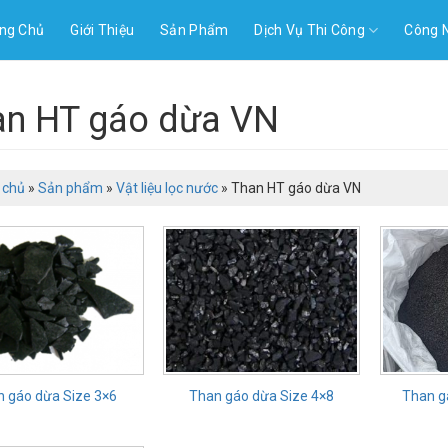
ng Chủ
Giới Thiệu
Sản Phẩm
Dịch Vụ Thi Công
Công 
an HT gáo dừa VN
 chủ
»
Sản phẩm
»
Vật liệu lọc nước
»
Than HT gáo dừa VN
n gáo dừa Size 3×6
Than gáo dừa Size 4×8
Than g