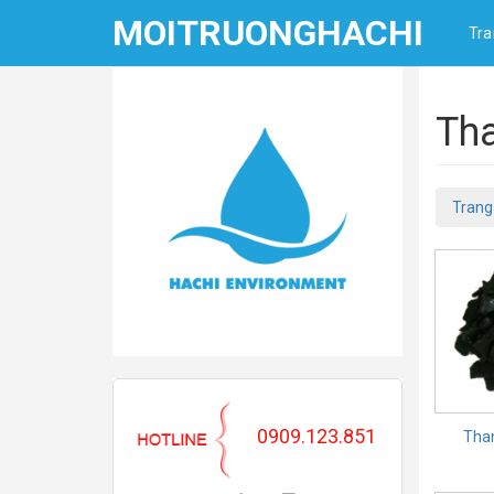
Skip
MOITRUONGHACHI
to
Tra
content
Th
Trang
0909.123.851
Tha